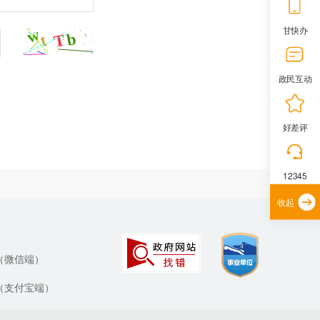
甘快办
政民互动
好差评
12345
收起
（微信端）
（支付宝端）