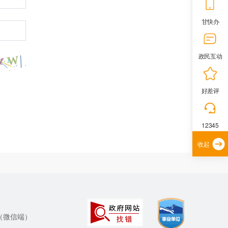
甘快办
政民互动
好差评
12345
收起
（微信端）