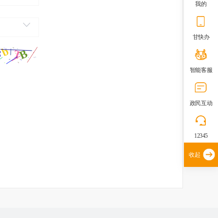
我的
甘快办
智能客服
政民互动
12345
收起