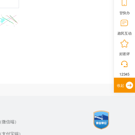
甘快办
政民互动
好差评
12345
收起
（微信端）
（支付宝端）