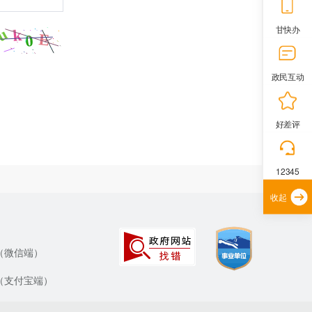
甘快办
政民互动
好差评
12345
收起
（微信端）
（支付宝端）