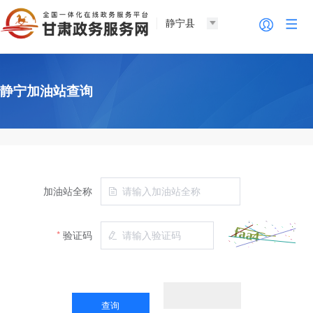
静宁县
静宁加油站查询
加油站全称
验证码