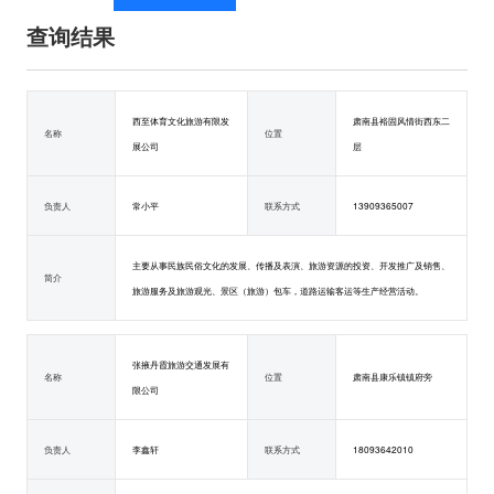
查询结果
西至体育文化旅游有限发
肃南县裕固风情街西东二
名称
位置
展公司
层
负责人
常小平
联系方式
13909365007
主要从事民族民俗文化的发展、传播及表演、旅游资源的投资、开发推广及销售、
简介
旅游服务及旅游观光、景区（旅游）包车，道路运输客运等生产经营活动。
张掖丹霞旅游交通发展有
名称
位置
肃南县康乐镇镇府旁
限公司
负责人
李鑫轩
联系方式
18093642010