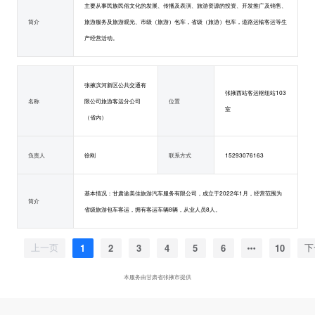
主要从事民族民俗文化的发展、传播及表演、旅游资源的投资、开发推广及销售、
简介
旅游服务及旅游观光、市级（旅游）包车，省级（旅游）包车，道路运输客运等生
产经营活动。
张掖滨河新区公共交通有
张掖西站客运枢纽站103
名称
限公司旅游客运分公司
位置
室
（省内）
负责人
徐刚
联系方式
15293076163
基本情况：甘肃途美佳旅游汽车服务有限公司，成立于2022年1月，经营范围为
简介
省级旅游包车客运，拥有客运车辆8辆，从业人员8人。
1
2
3
4
5
6
10
上一页
下
本服务由甘肃省张掖市提供