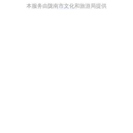
本服务由陇南市文化和旅游局提供
主办单位：甘肃省大数据中心
邮政编码：730030
备案编号：陇ICP备2021003653号-2
甘公安网备：62010202003515