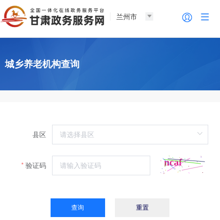
兰州市
城乡养老机构查询
县区
验证码