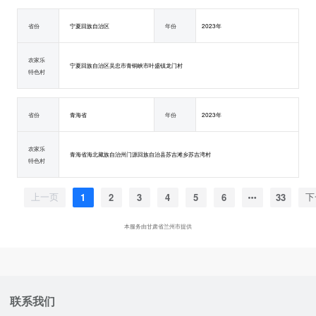
省份
宁夏回族自治区
年份
2023年
农家乐
宁夏回族自治区吴忠市青铜峡市叶盛镇龙门村
特色村
省份
青海省
年份
2023年
农家乐
青海省海北藏族自治州门源回族自治县苏吉滩乡苏吉湾村
特色村
1
2
3
4
5
6
33
上一页
下
本服务由甘肃省兰州市提供
联系我们