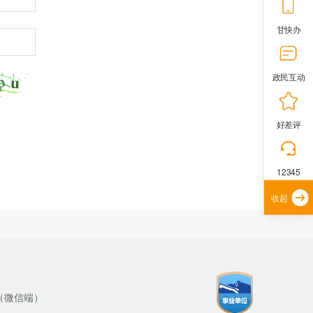
甘快办
政民互动
好差评
12345
收起
（微信端）