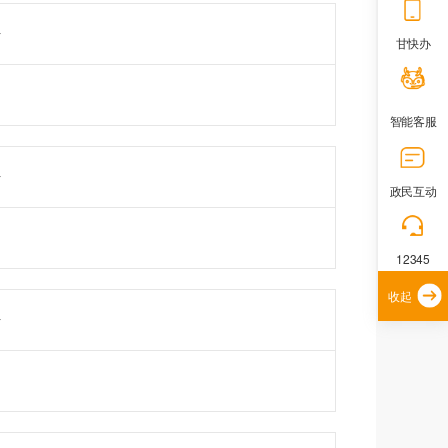
据
甘快办
智能客服
据
政民互动
12345
收起
据