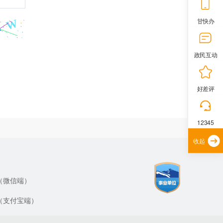
甘快办
政民互动
好差评
12345
收起
（微信端）
（支付宝端）