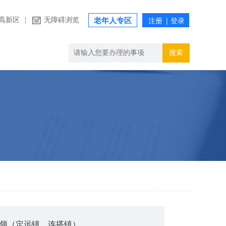
高新区
|
无障碍浏览
老年人专区
搜索
领（定远镇、连搭镇）