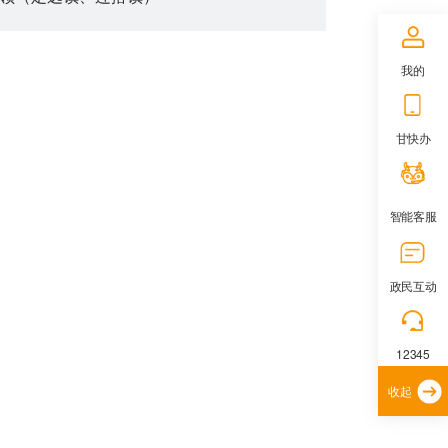
我的
甘快办
智能客服
政民互动
12345
收起