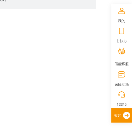
我的
甘快办
智能客服
政民互动
12345
收起