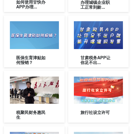
如何使用甘快办
办理城镇企业职
APP办理...
工正常到龄...
医保生育津贴如
甘肃税务APP让
何报销？
你足不出...
税聚民财务惠民
旅行社设立许可
生