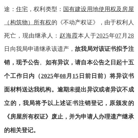
途：
住宅
，权利类型：
国有建设用地使用权及房屋
（构筑物）所有权
的《不动产权证》，
由于权利人
死亡
，现由继承人：
赵海霞
本人于
202
5
年
07
月
28
日向我局申请继承该遗产，
故我局对该证书拟予注
销，现予公告
。
如有异议，请自本公告之日起十五
个工作日内（
202
5
年
08
月
15
日前日前）将异议书
面材料送达我机构。逾期未提出异议或者异议不成
立的，我局将予以上述证书注销登记，原颁发的
《
房屋所有权
证》废止，并为申请人办理遗产继承
的相关登记。