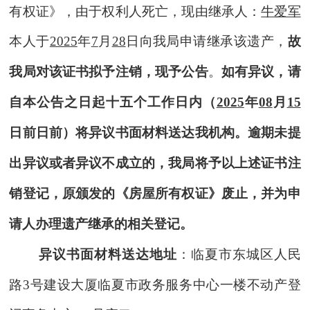
有权证》，
由于权利人死亡
，现由继承人：
牛爱军
本人于
202
5
年
7
月
28
日向我局申请继承该遗产，
故
我局对该证书拟予注销，现予公告
。
如有异议，请
自本公告之日起十五个工作日内（
202
5
年
08
月
15
日前日前）将异议书面材料送达我机构。逾期未提
出异议或者异议不成立的，我局将予以上述证书注
销登记，原颁发的《
房屋所有权
证》废止，并为申
请人办理遗产继承的相关登记。
异议书面材料送达地址
：临夏市东城区人民
路
3号建设大厦临夏市政务服务中心一楼不动产登