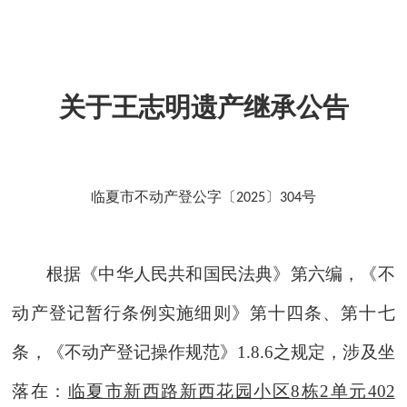
关于王志明遗产继承公告
临夏市不动产登公字〔
〕
号
2025
304
根据《中华人民共和国民法典》第六编
，
《不
动产登记暂行条例实施细则》第十
四
条
、
第十七
条
，
《不动产登记操作规范》
1.8.6之规定
，
涉及
坐
落在：
临夏市新西路新西花园小区
8栋2单元402