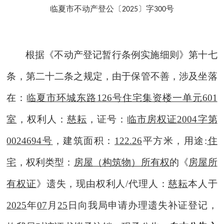
临夏市不动产登公〔
〕字
号
2025
300
根据《不动产登记暂行条例实施细则》第十七
条，第二十二条之规定，由于保管不善，涉及
坐落
在：
临夏市环城东路
126号住宅集资楼一单元601
室
，权利人：
慈耘
，证号：
临市房权证
2004字第
0024694号
，建筑面积：
122.26
平方米，用途
:
住
宅
，权利类型：
房屋（构筑物）所有权
的《
房屋所
有权证
》
遗失
，现由权利人
/代理人
：
慈耘
本人于
202
5
年
07
月
25
日向我局申请办理
遗失补证登记
，