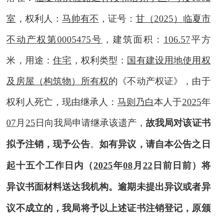
室
，权利人
：
马帅有不
，证号：
甘（
2025）临夏市
不动产权第0005475号
，建筑面积：
106.57
平方
米，用途：
住宅
，权利类型：
国有建设用地使用权
及房屋（构筑物）所有权
的《不动产权证》，
由于
权利人死亡
，现由继承人：
马则乃白
本人于
202
5
年
07
月
25
日向我局申请继承该遗产，
故我局对该证书
拟予注销，现予公告
。
如有异议，请自本公告之日
起十五个工作日内（
202
5
年
08
月
22
日前日前）将
异议书面材料送达我机构。逾期未提出异议或者异
议不成立的，我局将予以上述证书注销登记，原颁