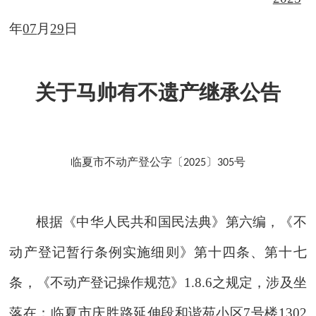
年
07
月
29
日
关于马帅有不遗产继承公告
临夏市不动产登公字〔
〕
号
2025
305
根据《中华人民共和国民法典》第六编
，
《不
动产登记暂行条例实施细则》第十
四
条
、
第十七
条
，
《不动产登记操作规范》
1.8.6之规定
，
涉及
坐
落在：
临夏市庆胜路延伸段和谐苑小区
7号楼1302