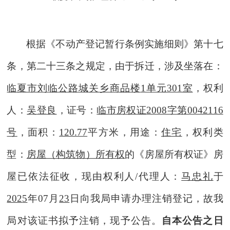
根据《不动产登记暂行条例实施细则》第十七
条
，
第二十三条之规定，由于
拆迁
，涉及
坐落在：
临夏市刘临公路城关乡商品楼
1单元301室
，
权利
人
：
吴登良
，证号
：
临市房权证
2008字第0042116
号
，面积：
120.77
平方米，用途：
住宅
，权利类
型：
房屋（构筑物）所有权
的《房屋所有权证》房
屋已依法征
收
，现由权利人
/代理人
：
马忠礼
于
202
5
年
07
月
23
日向我局申请办理
注销登记
，
故我
局对该证书拟予注销，现予公告。
自本公告之日