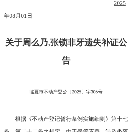
202
5
年
08
月
01
日
关于周么乃
张锁非牙遗失补证公
,
告
临夏市不动产登公〔
〕字
号
2025
306
根据《不动产登记暂行条例实施细则》第十七
条，第二十二条之规定，由于保管不善，涉及
坐落