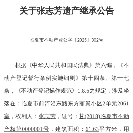
关于张志芳遗产继承公告
临夏市不动产登公字〔
〕
号
2025
302
根据《中华人民共和国民法典》第六编
，
《不
动产登记暂行条例实施细则》第十
四
条
、
第十七
条
，
《不动产登记操作规范》
1.8.6之规定
，
涉及
坐
落在：
临夏市前河沿东路东方丽景小区
2单元2061
室
，权利人
：
张志芳
，证号：
甘
(2018)临夏市不动
产权第0000001号
，建筑面积：
61.63
平方米，用