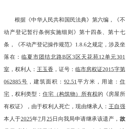
根据《中华人民共和国民法典》第六编
，
《不
动产登记暂行条例实施细则》第十
四
条
、
第十七
条
，
《不动产登记操作规范》
1.8.6之规定
，
涉及
坐
落在：
临夏市团结北路
B区3区天花苑12单元301
室
，权利人
：
王玉香
，证号：
临市房权证
2015字第
062885号
，建筑面积：
92.51
平方米，用途：
住
宅
，权利类型：
住宅
（构筑物）所有权
的《房屋所
有权证》，
由于权利人死亡
，现由继承人：
王自强
本人于
202
5
年
7
月
25
日向我局申请继承该遗产，
故