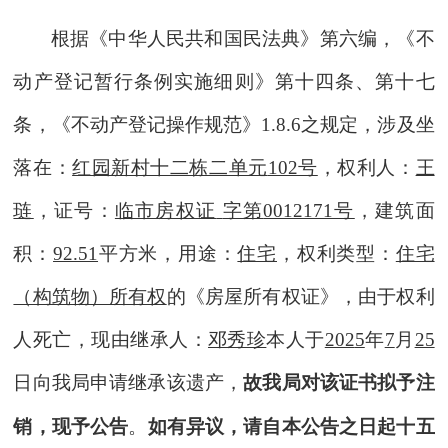
根据《中华人民共和国民法典》第六编
，
《不
动产登记暂行条例实施细则》第十
四
条
、
第十七
条
，
《不动产登记操作规范》
1.8.6之规定
，
涉及
坐
落在：
红园新村十二栋二单元
102号
，权利人
：
王
琏
，证号：
临市房权证
字第
0012171号
，建筑面
积：
92.51
平方米，用途：
住宅
，权利类型：
住宅
（构筑物）所有权
的《房屋所有权证》，
由于权利
人死亡
，现由继承人：
邓秀珍
本人于
202
5
年
7
月
25
日向我局申请继承该遗产，
故我局对该证书拟予注
销，现予公告
。
如有异议，请自本公告之日起十五