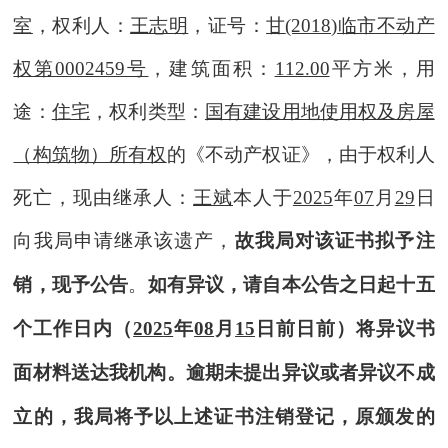
室
，权利人
：
王志明
，证号：
甘
(2018)临市不动产
权第0002459号
，建筑面积：
112.00
平方米，用
途：
住宅
，权利类型：
国有建设用地使用权及房屋
（构筑物）所有权
的《不动产权证》，
由于权利人
死亡
，现由继承人：
王斌
本人于
202
5
年
07
月
29
日
向我局申请继承该遗产，
故我局对该证书拟予注
销，现予公告
。
如有异议，请自本公告之日起十五
个工作日内（
202
5
年
08
月
15
日前日前）将异议书
面材料送达我机构。逾期未提出异议或者异议不成
立的，我局将予以上述证书注销登记，原颁发的