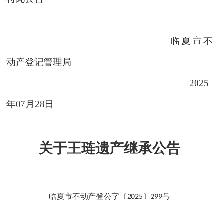
临夏市不
动产登记管理局
202
5
年
07
月
28
日
关于王琏遗产继承公告
临夏市不动产登公字〔
〕
号
2025
299