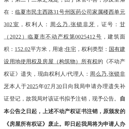
在：
临夏市民主西路
31号州医药公司家属楼西单元
302室
，权利人：
周么乃
,张锁非牙
，证号：
甘
（
2022）临夏市不动产权第0025412号
，建筑面
积：
152.02
平方米，用途
:
住宅
，权利类型：
国有建
设用地使用权及房屋（构筑物）所有权
的《
不动产
权
证》
遗失
，现由权利人
/代理人
：
周么乃
,张锁非
牙
本人于
202
5
年
07
月
30
日向我局申请办理
遗失补
证登记
，
故我局对该证书拟予注销，现予公告。
自
本公告之日起
，
上述
不动产权
证书注销，原颁发的
《房屋所有权证》废止
。即日起
我局将为申请人办