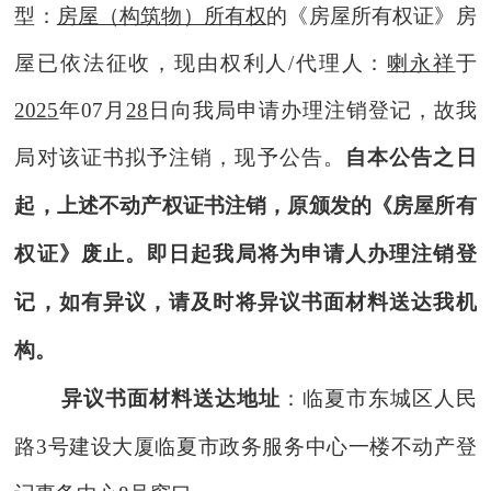
型：
房屋（构筑物）所有权
的《房屋所有权证》房
屋已依法征
收
，现由权利人
/代理人
：
喇永祥
于
202
5
年
07
月
28
日向我局申请办理
注销登记
，
故我
局对该证书拟予注销，现予公告。
自本公告之日
起
，
上述
不动产权
证书注销，原颁发的《房屋所有
权证》废止
。即日起
我局将为申请人办理
注销
登
记
，
如有异议，
请及时
将异议书面材料送达我机
构。
异议书面材料送达地址
：临夏市东城区人民
路
3号建设大厦临夏市政务服务中心一楼不动产登