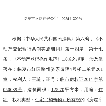
临夏市不动产登公字〔
〕
号
2025
301
根据《中华人民共和国民法典》第六编
，
《不
动产登记暂行条例实施细则》第十
四
条
、
第十七
条
，
《不动产登记操作规范》
1.8.6之规定
，
涉及
坐
落在：
临夏市红园路州委家属院
4号楼二单元201
室
，权利人
：
王琏
，证号：
临市房权证
2011字第
050089号
，建筑面积：
125.70
平方米，用途：
住
宅
，权利类型：
住宅
（构筑物）所有权
的《房屋所