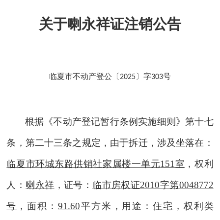
关于喇永祥证注销公告
临夏市不动产登公〔
〕字
号
2025
303
根据《不动产登记暂行条例实施细则》第十七
条
，
第二十三条之规定，由于
拆迁
，涉及
坐落在：
临夏市环城东路供销社家属楼一单元
151室
，
权利
人
：
喇永祥
，证号
：
临市房权证
2010字第0048772
号
，面积：
91.60
平方米，用途：
住宅
，权利类