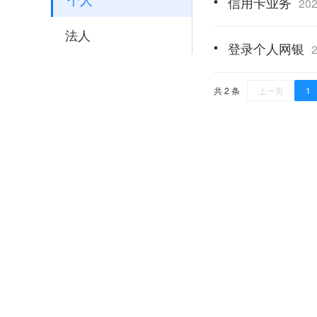
信用卡业务
202
法人
登录个人网银
共 2 条
上一页
1