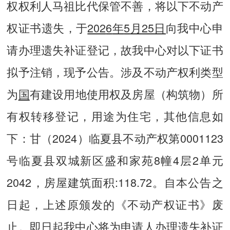
权权利人马祖比代保管不善，将以下不动产
权证书遗失，于
202
6
年
5
月
25
日
向我中心申
请办理遗失补证登记，故我中心对以下证书
拟予注销，现予公告。涉及不动产权利类型
为
国
有建设用地使用权及房屋（构筑物）所
有权转移登记，用途为住宅，其他信息如
下：甘（2024）临夏县不动产权第0001123
号临夏县双城新区盛和家苑8幢4层2单元
2042，房屋建筑面积:118.72。自本公告之
日起，上述原颁发的《不动产权证书》废
止。即日起我中心将为申请人办理遗失补证