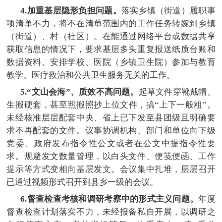
4.加重基层隐形负担问题。
落实乡镇（街道）履职事
项清单不力，将不在清单范围内的工作任务转嫁到乡镇
（街道）、村（社区）。在能通过网络平台
或
数据共享
获取信息的情况下，要求基层多头重复报送纸质台账和
数据资料。
安排学校、医院（乡镇卫生院）参加与教育
教学、医疗救治和公共卫生服务无关的工作。
5.“文山会海”、质效不高问题。
起草文件穿靴戴帽、
生搬硬套，甚至照搬照抄上位文件，搞
“上下一般粗”。
未经核准
层层配套中央、省上已下发至县团级且明确要
求不再配套的文件。议事协调机构、部门和单位向下级
党委、政府发布指令性公文或者在公文中提指令性要
求。规避发文数量管理，以白头文件、便笺便函、工作
提示等方式变相向基层发文。会议集中扎堆，层层召开
已通过视频形式召开到县乡一级的会议。
6.督查检查考核和调研考察中的形式主义问题。
年度
督查检查计划落实不力，未经报备私自开展，以调研之