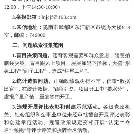
12:00，下午14:30-18:00）
3.举报邮箱：
lnjcjf＠163.com
4.来信地址：
陇南市武都区东江新区市统办大楼
918
室，邮编：746000
二、问题线索征集范围
1.盲目决策问题。
违背客观需要和群众意愿，随意拍
脑袋决策、盲目跟风
上项目
、层层加码
下
指标，大搞
“形
象工程”“面子工程”，造成“烂尾工程”。
2.统计造假问题。
正确政绩观树得不牢，信奉
“数据
出官”，在统计数据、招商引资、项目开工中“掺水分”，
虚报产量产值，重复签约开工。
3.违规开展评比表彰和创建示范活动。
各级党政
机
关
、社会组织和企事业单位未经审批擅自开展评比表彰
和创建示范活动。规避政策规定变相开展
“认定”“命
名”“领跑”等评比评奖和授牌命名活动。