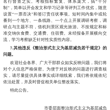
名行督查之实。考核指标繁复、体系庞大，搞
“千分
制”，简单以开会发文和学习记录等评判工作优劣，随意
设置“一票否决”和签订责任状事项。短时间内集中或轮
番到一个地方、一条线路、一个点上开展调研考察，调
研点与主题不符，借机到景区观光旅游。不按规定和标
准交纳伙食费、交通费、住宿费。
未经报备开展横向交
流，学习考察
缺乏针对性实质性内容。
7.其他违反《整治形式主义为基层减负若干规定》的
问题。
欢迎社会各界、广大干部群众如实反映问题，我们将
对个人信息
严格保密。为便于对反映的问题进行调查核
实，请尽量提供具体事实或详细线索，我们将依规依纪
依法处置，并及时督促相关单位整改落实。
特此公告。
市委层面整治形式主义为基层减负