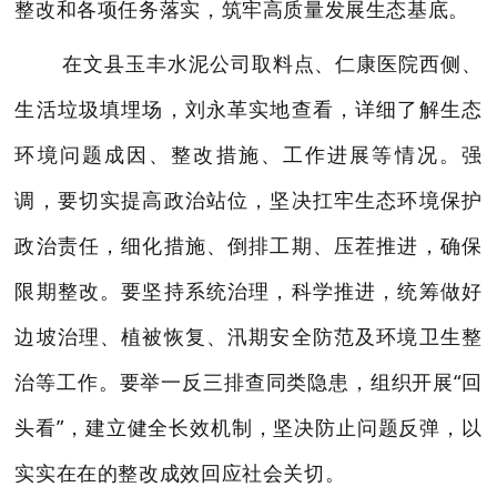
整改和各项任务落实，筑牢高质量发展生态
基底
。
在文县玉丰水泥公司
取料点
、
仁康医院西侧、
生活垃圾填埋场，刘永革
实地查看，
详细了解生态
环境
问题成因
、整改措施、
工作进展
等
情况。强
调，
要
切实提高政治站位，
坚决
扛牢
生态环境保护
政治
责任，细化措施、
倒排工期、
压茬推进
，确保
限期整改。要
坚持系统治理，
科学
推进
，
统筹
做好
边坡治理、植被恢复、汛期安全防范及环境卫生整
治
等工作
。要
举一反三
排查同类隐患，
组织
开展
“回
头看”，
建立
健全长效机制，坚决防止问题反弹，以
实实在在的整改成效回应社会关切。