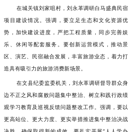
在城关镇刘家咀村，刘永革调研白马盛典民宿
项目建设情况。强调，
要立足生态和文化资源优
势，
加快建设进度，严把工程质量，同步
完善
娱
乐
、休闲等配套服务。要创新运
营模式，
推动景
区、演艺、民宿融合发展
，丰富旅游业态，着力打
造具有吸引力的旅游消费新场景
。
在文县纪委监委机关，刘永革调研
督导
群众身
边不正之风和腐败问题集中整治、树立和践行政绩
观
学习
教育及巡视
反馈问题
整改工作。强调，
要以
更高站位、
更大力度、更实举措
推进集中整治决战
决胜，确保取得新的成效。
要
扎实开展
“人人学办