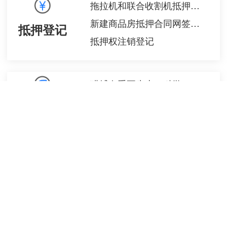
拖拉机和联合收割机抵押登记
新建商品房抵押合同网签备案
抵押登记
抵押权注销登记
猎捕有重要生态、科学、社会价值的水生野生动物审批
生态环保
住院费用报销
计划生育医疗费支付
医疗
医疗事故争议处理