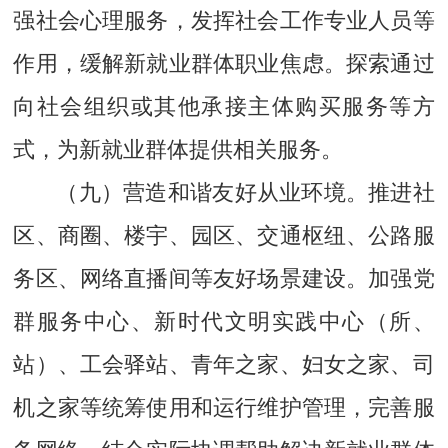
强社会心理服务，发挥社会工作专业人员等
作用，缓解新就业群体职业焦虑。探索通过
向社会组织或其他承接主体购买服务等方
式，为新就业群体提供相关服务。
（九）营造和谐友好从业环境。推进社
区、商圈、楼宇、园区、交通枢纽、公路服
务区、网络直播间等友好场景建设。加强党
群服务中心、新时代文明实践中心（所、
站）、工会驿站、青年之家、妇女之家、司
机之家等统筹使用和运行维护管理，完善服