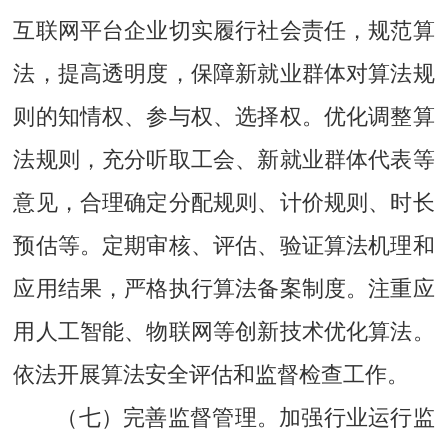
互联网平台企业切实履行社会责任，规范算
法，提高透明度，保障新就业群体对算法规
则的知情权、参与权、选择权。优化调整算
法规则，充分听取工会、新就业群体代表等
意见，合理确定分配规则、计价规则、时长
预估等。定期审核、评估、验证算法机理和
应用结果，严格执行算法备案制度。注重应
用人工智能、物联网等创新技术优化算法。
依法开展算法安全评估和监督检查工作。
（七）完善监督管理。加强行业运行监