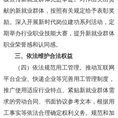
献的新就业群体，按照有关规定给予表彰奖
励。深入开展新时代岗位建功系列活动，定
期举办行业职业技能大赛，提升新就业群体
职业荣誉感和认同感。
三、依法维护合法权益
（四）依法规范用工管理。推动互联网
平台企业、快递企业等完善用工管理制度，
推广使用适应行业特点、紧贴新就业群体需
求的劳动合同、书面协议参考文本，根据用
工事实等依法合理确定权利义务。规范和加