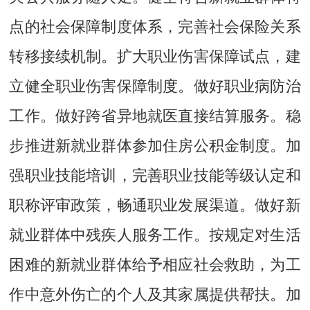
点的社会保障制度体系，完善社会保险关系
转移接续机制。扩大职业伤害保障试点，建
立健全职业伤害保障制度。做好职业病防治
工作。做好跨省异地就医直接结算服务。稳
步推进新就业群体参加住房公积金制度。加
强职业技能培训，完善职业技能等级认定和
职称评审政策，畅通职业发展渠道。做好新
就业群体中残疾人服务工作。按规定对生活
困难的新就业群体给予相应社会救助，为工
作中意外伤亡的个人及其家属提供帮扶。加