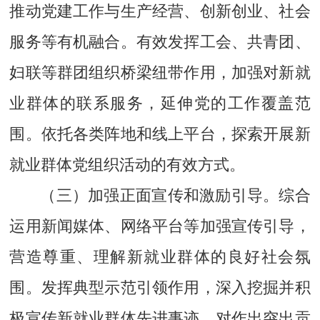
推动党建工作与生产经营、创新创业、社会
服务等有机融合。有效发挥工会、共青团、
妇联等群团组织桥梁纽带作用，加强对新就
业群体的联系服务，延伸党的工作覆盖范
围。依托各类阵地和线上平台，探索开展新
就业群体党组织活动的有效方式。
（三）加强正面宣传和激励引导。综合
运用新闻媒体、网络平台等加强宣传引导，
营造尊重、理解新就业群体的良好社会氛
围。发挥典型示范引领作用，深入挖掘并积
极宣传新就业群体先进事迹。对作出突出贡