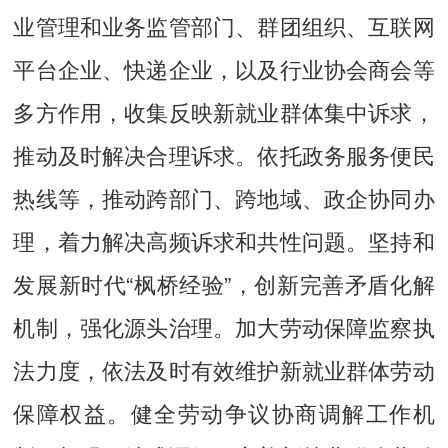
业管理和业务监管部门、群团组织、互联网
平台企业、快递企业，以及行业协会商会等
多方作用，收集反映新就业群体集中诉求，
推动及时解决合理诉求。依托政务服务便民
热线等，推动跨部门、跨地域、政企协同办
理，着力解决高频诉求和共性问题。坚持和
发展新时代“枫桥经验”，创新完善矛盾化解
机制，强化源头治理。加大劳动保障监察执
法力度，依法及时有效维护新就业群体劳动
保障权益。健全劳动争议协商调解工作机