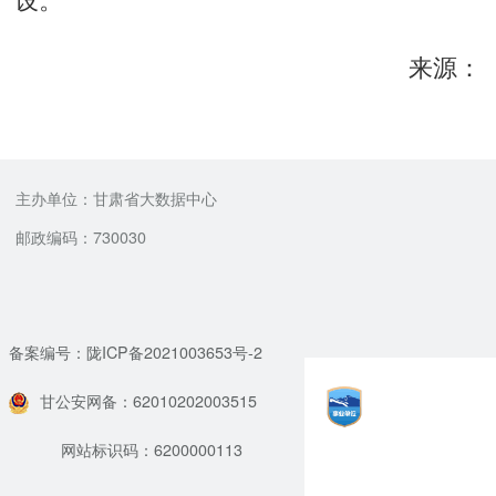
来源：
主办单位：甘肃省大数据中心
邮政编码：730030
备案编号：陇ICP备2021003653号-2
甘公安网备：62010202003515
网站标识码：6200000113