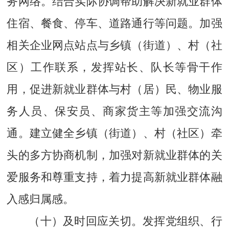
务网络。结合实际协调帮助解决新就业群体
住宿、餐食、停车、道路通行等问题。加强
相关企业网点站点与乡镇（街道）、村（社
区）工作联系，发挥站长、队长等骨干作
用，促进新就业群体与村（居）民、物业服
务人员、保安员、商家货主等加强交流沟
通。建立健全乡镇（街道）、村（社区）牵
头的多方协商机制，加强对新就业群体的关
爱服务和尊重支持，着力提高新就业群体融
入感归属感。
（十）及时回应关切。发挥党组织、行