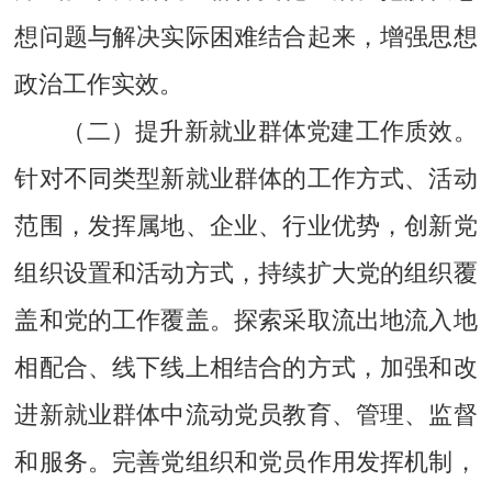
想问题与解决实际困难结合起来，增强思想
政治工作实效。
（二）提升新就业群体党建工作质效。
针对不同类型新就业群体的工作方式、活动
范围，发挥属地、企业、行业优势，创新党
组织设置和活动方式，持续扩大党的组织覆
盖和党的工作覆盖。探索采取流出地流入地
相配合、线下线上相结合的方式，加强和改
进新就业群体中流动党员教育、管理、监督
和服务。完善党组织和党员作用发挥机制，