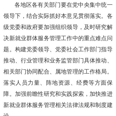
各地区各有关部门要在党中央集中统一
领导下，结合实际抓好本意见贯彻落实。各
级党委和政府要加强组织领导，及时研究解
决新就业群体服务管理工作中的重点难点问
题。构建党委领导、党委社会工作部门指导
推动、行业管理和业务监管部门具体推动、
相关部门协同配合、属地管理的工作格局。
落实人员力量、阵地资源、经费等方面保
障。加强前瞻性研究和实践探索，加快推进
新就业群体服务管理相关法律法规和制度建
设。