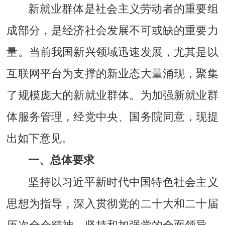
新就业群体是社会主义劳动者的重要组
成部分，是经济社会发展不可或缺的重要力
量。当前我国新兴领域迅速发展，尤其是以
互联网平台为支撑的新业态大量涌现，聚集
了规模庞大的新就业群体。为加强新就业群
体服务管理，经党中央、国务院同意，现提
出如下意见。
一、总体要求
坚持以习近平新时代中国特色社会主义
思想为指导，深入贯彻党的二十大和二十届
历次全会精神，坚持和加强党的全面领导，