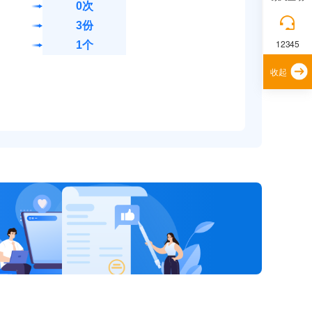
0次
3份
12345
1个
收起