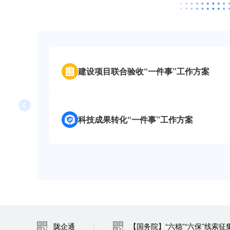
社会救助“一件事”（试运行）
登记失业人员就业帮扶“一件事”（试运行）
建设项目联合验收“一件事”工作方案
境外旅客购物离境退税“一件事”（试运行）
公安交管服务“一件事”（试运行）
科技成果转化“一件事”工作方案
进出境邮件通关“一件事”（试运行）
个人创业“一件事”
居家适老化改造所用物品和材料补贴申请“一件事”
|
陇企通
【国务院】“六稳”“六保”线索征