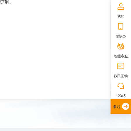
请谅解。
我的
甘快办
智能客服
政民互动
12345
收起