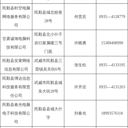
民勤县时空电脑
民勤县城北校巷
网络服务有限公
何贵宾
0935—4128779
28号
司
民勤县北小什子
甘肃诚海电脑科
农行家属楼三号
许晓勇
15309498999
技有限公司
门面
民勤县安莱网络
武威市民勤县三
张生柱
0935—4133195
信息有限公司
雷镇东关街6号
民勤县博达信息
武威市民勤县城
科技服务有限责
许开吉
0935—4131263
东大街28号
任公司
民勤县春光电脑
民勤县县城大什
电子科技有限公
刘春光
18993576118
字
司