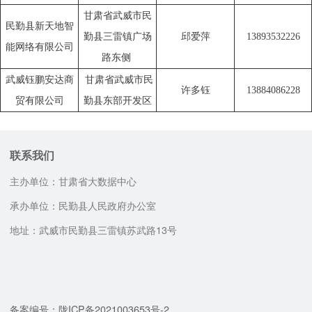
甘肃省武威市民
民勤县新天地智
勤县三雷镇广场
邱爱萍
13893532226
能网络有限公司
路东侧
武威钰鹏安达商
甘肃省武威市民
许多钰
13884086228
贸有限公司
勤县东部开发区
联系我们
主办单位：甘肃省大数据中心
承办单位：民勤县人民政府办公室
地址：武威市民勤县三雷镇苏武路13号
咨询服务电话
邮政编码：733300
12345
备案编号：陇ICP备2021003653号-2