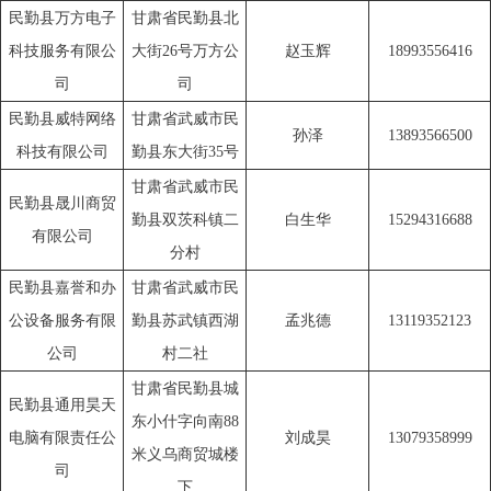
民勤县万方电子
甘肃省民勤县北
科技服务有限公
大街26号万方公
赵玉辉
18993556416
司
司
民勤县威特网络
甘肃省武威市民
孙泽
13893566500
科技有限公司
勤县东大街35号
甘肃省武威市民
民勤县晟川商贸
勤县双茨科镇二
白生华
15294316688
有限公司
分村
民勤县嘉誉和办
甘肃省武威市民
公设备服务有限
勤县苏武镇西湖
孟兆德
13119352123
公司
村二社
甘肃省民勤县城
民勤县通用昊天
东小什字向南88
电脑有限责任公
刘成昊
13079358999
米义乌商贸城楼
司
下