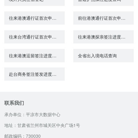
往来港澳通行证首次申请进度查询
前往港澳通行证首次申请进度查询
往来台湾通行证首次申请进度查询
往来港澳探亲签注进度查询
往来港澳逗留签注进度查询
全省出入境电话查询
赴台商务签注签发进度查询
联系我们
承办单位：平凉市大数据中心
地址：甘肃省兰州市城关区中央广场1号
邮政编码：730030