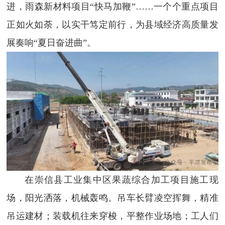
进，雨森新材料项目“快马加鞭”……一个个重点项目
正如火如荼，以实干笃定前行，为县域经济高质量发
展奏响“夏日奋进曲”。
在崇信县工业集中区果蔬综合加工项目施工现
场，阳光洒落，机械轰鸣。吊车长臂凌空挥舞，精准
吊运建材；装载机往来穿梭，平整作业场地；工人们