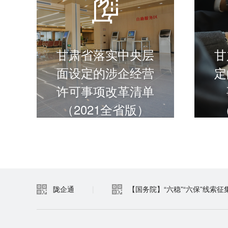
甘肃省落实中央层
甘
面设定的涉企经营
定
许可事项改革清单
（2021全省版）
进入频道
陇企通
|
【国务院】“六稳”“六保”线索征