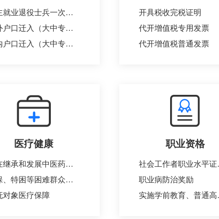
自主就业退役士兵一次性经济补助金的给付
开具税收完税证明
省外户口迁入（大中专院校毕业生就业落户）
代开增值税专用发票
省内户口迁入（大中专院校毕业生就业落户）
代开增值税普通发票
医疗健康
职业资格
对在继承和发展中医药事业、中医医疗工作等中做出显著贡献的单位和个人奖励表彰（增加）
社会工
低保、特困等困难群众医疗救助
职业病防治奖励
抚对象医疗保障
实施学前教育、