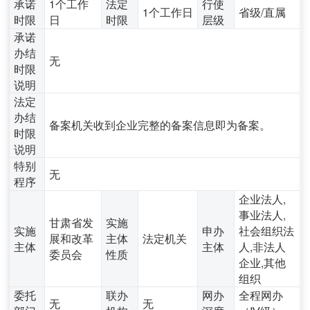
承诺
1个工作
法定
行使
1个工作日
省级/直属
时限
日
时限
层级
承诺
办结
无
时限
说明
法定
办结
备案机关收到企业完整的备案信息即为备案。
时限
说明
特别
无
程序
企业法人,
事业法人,
甘肃省发
实施
实施
申办
社会组织法
展和改革
主体
法定机关
主体
主体
人,非法人
委员会
性质
企业,其他
组织
委托
联办
网办
全程网办
无
无