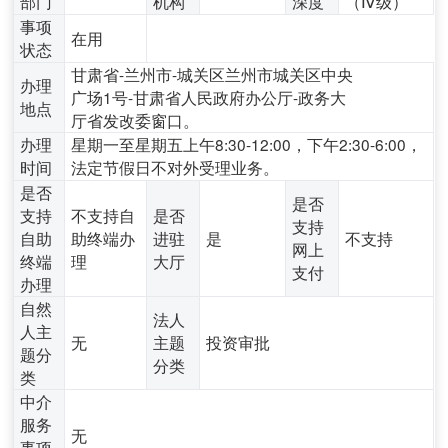
部门
机构
深度
（Ⅳ级）
事项
在用
状态
甘肃省-兰州市-城关区兰州市城关区中央
办理
广场1号-甘肃省人民政府办公厅-政务大
地点
厅省发改委窗口。
办理
星期一至星期五上午8:30-12:00，下午2:30-6:00，
时间
法定节假日不对外受理业务。
是否
是否
支持
不支持自
是否
支持
自助
助终端办
进驻
是
不支持
网上
终端
理
大厅
支付
办理
自然
法人
人主
无
主题
投资审批
题分
分类
类
中介
服务
无
事项