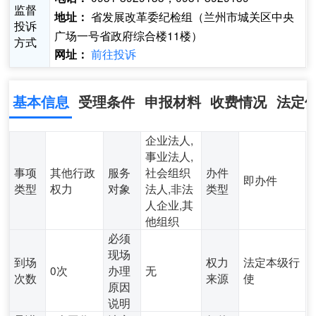
监督
省发展改革委纪检组（兰州市城关区中央
地址：
投诉
广场一号省政府综合楼11楼）
方式
前往投诉
网址：
基本信息
受理条件
申报材料
收费情况
法定
企业法人,
事业法人,
事项
其他行政
服务
社会组织
办件
即办件
类型
权力
对象
法人,非法
类型
人企业,其
他组织
必须
现场
到场
权力
法定本级行
0次
办理
无
次数
来源
使
原因
说明