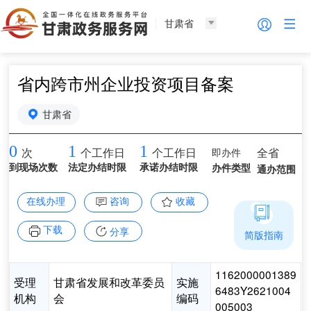
甘肃省
省内跨市州企业投资项目备案
甘肃省
0
1
1
即办件
全省
次
个工作日
个工作日
到现场次数
法定办结时限
承诺办结时限
办件类型
通办范围
在线办理
咨询
收藏
下载
分享
简版指南
1162000001389
受理
甘肃省发展和改革委员
实施
6483Y2621004
机构
会
编码
005003