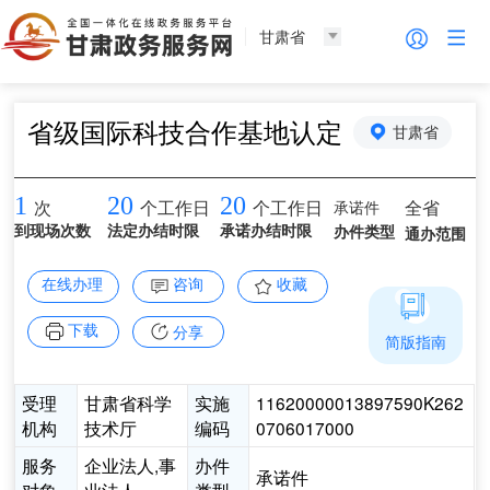
甘肃省
省级国际科技合作基地认定
甘肃省
1
20
20
承诺件
全省
次
个工作日
个工作日
到现场次数
法定办结时限
承诺办结时限
办件类型
通办范围
在线办理
咨询
收藏
下载
分享
简版指南
受理
甘肃省科学
实施
11620000013897590K262
机构
技术厅
编码
0706017000
服务
企业法人,事
办件
承诺件