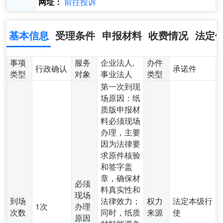
前往投诉
网址：
基本信息
受理条件
申报材料
收费情况
法定
事项
服务
企业法人,
办件
行政确认
承诺件
类型
对象
事业法人
类型
第一次到现
场原因：纸
质版申报材
料必须现场
办理，主要
因为法律要
求原件核验
和签字盖
章，确保材
必须
料真实性和
现场
到场
法律效力；
权力
法定本级行
1次
办理
次数
同时，纸质
来源
使
原因