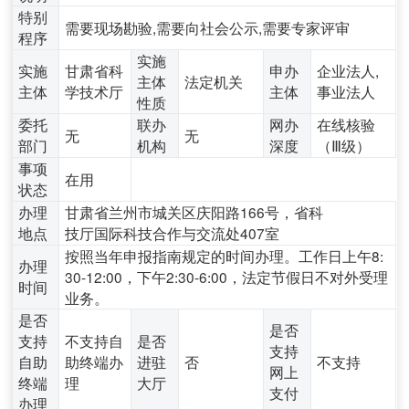
特别
需要现场勘验,需要向社会公示,需要专家评审
程序
实施
实施
甘肃省科
申办
企业法人,
主体
法定机关
主体
学技术厅
主体
事业法人
性质
委托
联办
网办
在线核验
无
无
部门
机构
深度
（Ⅲ级）
事项
在用
状态
办理
甘肃省兰州市城关区庆阳路166号，省科
地点
技厅国际科技合作与交流处407室
按照当年申报指南规定的时间办理。工作日上午8:
办理
30-12:00，下午2:30-6:00，法定节假日不对外受理
时间
业务。
是否
是否
支持
不支持自
是否
支持
自助
助终端办
进驻
否
不支持
网上
终端
理
大厅
支付
办理