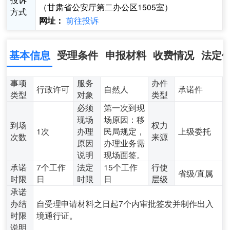
（甘肃省公安厅第二办公区1505室）
方式
前往投诉
网址：
基本信息
受理条件
申报材料
收费情况
法定
事项
服务
办件
行政许可
自然人
承诺件
类型
对象
类型
必须
第一次到现
现场
场原因：移
到场
权力
1次
办理
民局规定，
上级委托
次数
来源
原因
办理业务需
说明
现场面签。
承诺
7个工作
法定
15个工作
行使
省级/直属
时限
日
时限
日
层级
承诺
办结
自受理申请材料之日起7个内审批签发并制作出入
时限
境通行证。
说明