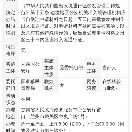
《中华人民共和国出入境通行证签发管理工作规
法定
范》第十五条 边境地区公安机关出入境管理机构应
办结
当自受理申请材料之日起十五日内审批签发并制作
时限
出入境通行证。对申请材料有疑问需要核实的，以
说明
及具有其他特殊情形的，应当自受理申请材料之日
起三十日内签发出入境通行证。
特别
无
程序
实施
实施
甘肃省公
申办
主体
受委托组织
自然人
主体
安厅
主体
性质
委托
国家移民
联办
网办
在线核验
无
部门
管理局
机构
深度
（Ⅲ级）
事项
在用
状态
办理
甘肃省人民政府政务服务中心公安厅窗
地点
口（兰州市城关区中央广场1号）
办理
周一至周五，上午8:30-12:00，下午2:30-6:00（周
时间
末及法定节假日除外）