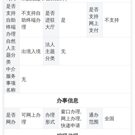
是否
是否
支持
不支持自
是否
支持
自助
助终端办
进驻
是
不支持
网上
终端
理
大厅
支付
办理
自然
法人
人主
出境入境
主题
无
题分
分类
类
中介
服务
无
事项
名称
办事信息
窗口办理,
是否
可网上办
办理
通办
网上办理,
全国
网办
理
形式
范围
快递申请