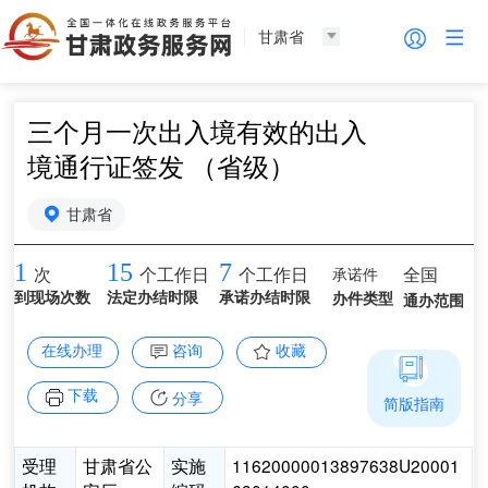
甘肃省
三个月一次出入境有效的出入
境通行证签发 （省级）
甘肃省
1
15
7
承诺件
全国
次
个工作日
个工作日
到现场次数
法定办结时限
承诺办结时限
办件类型
通办范围
在线办理
咨询
收藏
下载
分享
简版指南
受理
甘肃省公
实施
11620000013897638U20001