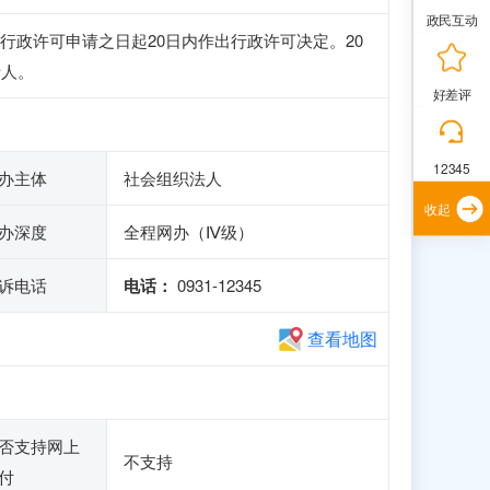
政民互动
许可申请之日起‌20日内‌作出行政许可决定。20
请人。
好差评
12345
办主体
社会组织法人
收起
办深度
全程网办（Ⅳ级）
诉电话
电话：
0931-12345
查看地图
否支持网上
不支持
付