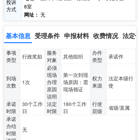
投诉
8室
方式
无
网址：
基本信息
受理条件
申报材料
收费情况
法定
事项
服务
办件
行政奖励
其他组织
承诺件
类型
对象
类型
必须
现场
第一次到现
到场
权力
法定本级行
1次
办理
场原因：需
次数
来源
使
原因
现场领证
说明
承诺
30个工作
法定
180个工作
行使
省级/直属
时限
日
时限
日
层级
承诺
办结
无
时限