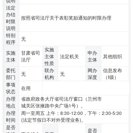
说明
法定
办结
按照省司法厅关于表彰奖励通知的时限办理
时限
说明
特别
无
程序
实施
实施
甘肃省司
申办
主体
法定机关
其他组织
主体
法厅
主体
性质
委托
联办
网办
信息发布
无
无
部门
机构
深度
（Ⅰ级）
事项
在用
状态
办理
省政府政务大厅省司法厅窗口（兰州市
地点
城关区张掖路中央广场1号）。
办理
周一至周五 上午：8:30-12:00，下午：2:30-5:30
时间
(法定节假日不对外受理业务)。
是否
是否