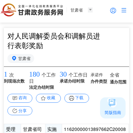
甘肃省
对人民调解委员会和调解员进
行表彰奖励
甘肃省
1
180
30
承诺件
全省
次
个工作
个工作日
到现场次数
日
承诺办结时限
办件类型
通办范围
法定办结时限
咨询
收藏
下载
分享
简版指南
受理
甘肃省司
实施
11620000013897662C20008