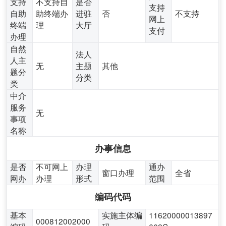
支持
不支持自
是否
支持
自助
助终端办
进驻
否
不支持
网上
终端
理
大厅
支付
办理
自然
法人
人主
无
主题
其他
题分
分类
类
中介
服务
无
事项
名称
办事信息
是否
不可网上
办理
通办
窗口办理
全省
网办
办理
形式
范围
编码代码
基本
实施主体编
11620000013897
000812002000