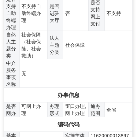
是否
支持
不支持自
是否
支持
自助
助终端办
进驻
否
不支持
网上
终端
理
大厅
支付
办理
自然
社会保障
法人
人主
（社会保
主题
社会保障
题分
险、社会
分类
类
救助）
中介
服务
无
事项
名称
办事信息
是否
可网上办
办理
窗口办理,
通办
全省
网办
理
形式
网上办理
范围
编码代码
基本
实施主体
11620000013897