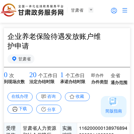
甘肃省
企业养老保险待遇发放账户维
护申请
甘肃省
0
20
1
即办件
全省
次
个工作日
个工作日
到现场次数
法定办结时限
承诺办结时限
办件类型
通办范围
在线办理
咨询
收藏
下载
分享
简版指南
受理
甘肃省人力资源
实施
116200000138976894