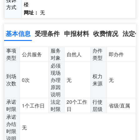
楼
方式
无
网址：
基本信息
受理条件
申报材料
收费情况
法定
事项
服务
办件
公共服务
自然人
即办件
类型
对象
类型
必须
现场
到场
权力
0次
办理
无
无
次数
来源
原因
说明
承诺
法定
20个工作
行使
1个工作日
省级/直属
时限
时限
日
层级
承诺
办结
无
时限
说明