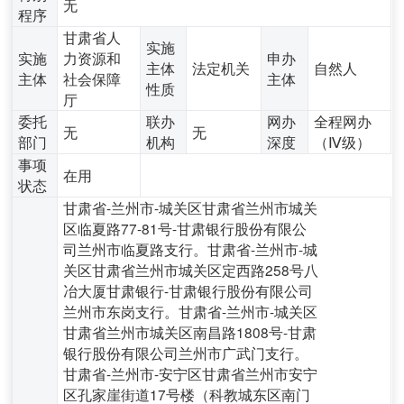
无
程序
甘肃省人
实施
实施
力资源和
申办
主体
法定机关
自然人
主体
社会保障
主体
性质
厅
委托
联办
网办
全程网办
无
无
部门
机构
深度
（Ⅳ级）
事项
在用
状态
甘肃省-兰州市-城关区甘肃省兰州市城关
区临夏路77-81号-甘肃银行股份有限公
司兰州市临夏路支行。甘肃省-兰州市-城
关区甘肃省兰州市城关区定西路258号八
冶大厦甘肃银行-甘肃银行股份有限公司
兰州市东岗支行。甘肃省-兰州市-城关区
甘肃省兰州市城关区南昌路1808号-甘肃
银行股份有限公司兰州市广武门支行。
甘肃省-兰州市-安宁区甘肃省兰州市安宁
区孔家崖街道17号楼（科教城东区南门