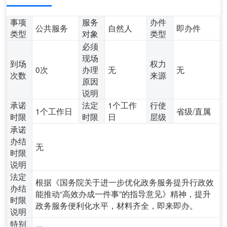
事项
服务
办件
公共服务
自然人
即办件
类型
对象
类型
必须
现场
到场
权力
0次
办理
无
无
次数
来源
原因
说明
承诺
法定
1个工作
行使
1个工作日
省级/直属
时限
时限
日
层级
承诺
办结
无
时限
说明
法定
根据《国务院关于进一步优化政务服务提升行政效
办结
能推动“高效办成一件事”的指导意见》精神，提升
时限
政务服务便利化水平，材料齐全，即来即办。
说明
特别