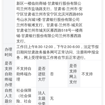
新区一楼临街商铺-甘肃银行股份有限公
司兰州市盐场路支行。甘肃省-兰州市-安
宁区甘肃省兰州市安宁区北滨河西路859
号山水兴城1楼-甘肃银行股份有限公司
兰州市银滩支行。甘肃省-兰州市-城关区
甘肃省兰州市城关区雁西路518号一楼商
铺-甘肃银行股份有限公司兰州市雁西路
支行。
工作日上午8:30-12:00，下午2:30-6:00，法定节假
办理
日期间甘肃政务服务网可正常访问、注册和申报业
时间
务，网上受理审批工作将在节后正常进行。
是否
是否
支持
不支持自
是否
支持
自助
助终端办
进驻
否
不支持
网上
终端
理
大厅
支付
办理
自然
社会保障
法人
人主
（社会保
主题
无
题分
险、社会
分类