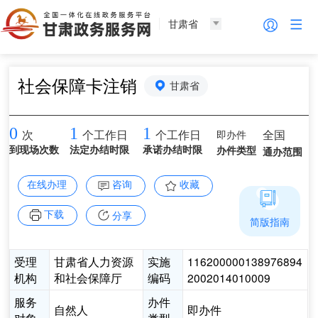
甘肃省
社会保障卡注销
甘肃省
0
1
1
即办件
全国
次
个工作日
个工作日
到现场次数
法定办结时限
承诺办结时限
办件类型
通办范围
在线办理
咨询
收藏
下载
分享
简版指南
受理
甘肃省人力资源
实施
116200000138976894
机构
和社会保障厅
编码
2002014010009
服务
办件
自然人
即办件