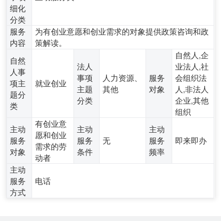
细化
分类
服务
为有创业意愿和创业需求的对象提供政策咨询和政
内容
策解读。
自然人,企
自然
法人
业法人,社
人事
事项
人力资源、
服务
会组织法
项主
就业创业
主题
其他
对象
人,非法人
题分
分类
企业,其他
类
组织
有创业意
主动
主动
主动
愿和创业
服务
服务
无
服务
即来即办
需求的劳
对象
条件
频率
动者
主动
服务
电话
方式