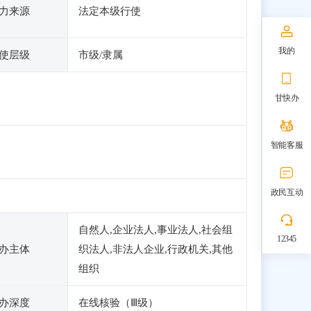
力来源
法定本级行使
我的
使层级
市级/隶属
甘快办
智能客服
政民互动
自然人,企业法人,事业法人,社会组
12345
办主体
织法人,非法人企业,行政机关,其他
组织
办深度
在线核验（Ⅲ级）