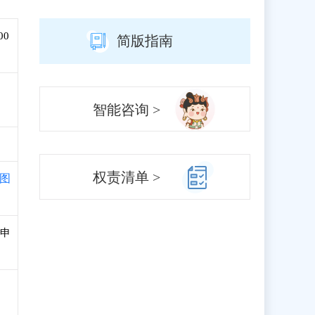
00
简版指南
智能咨询 >
权责清单 >
图
和申