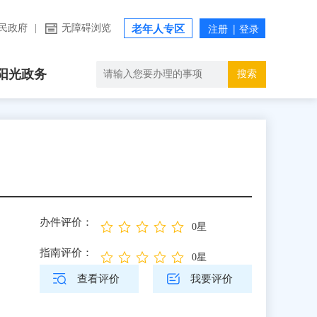
民政府
|
无障碍浏览
老年人专区
阳光政务
搜索
办件评价：
0星
指南评价：
0星
查看评价
我要评价