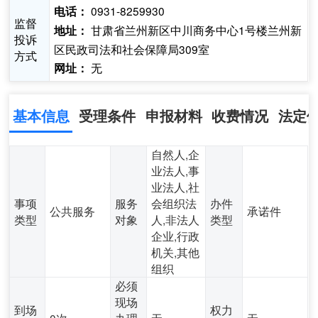
0931-8259930
电话：
监督
甘肃省兰州新区中川商务中心1号楼兰州新
地址：
投诉
区民政司法和社会保障局309室
方式
无
网址：
基本信息
受理条件
申报材料
收费情况
法定
自然人,企
业法人,事
业法人,社
事项
服务
会组织法
办件
公共服务
承诺件
类型
对象
人,非法人
类型
企业,行政
机关,其他
组织
必须
现场
到场
权力
0次
办理
无
无