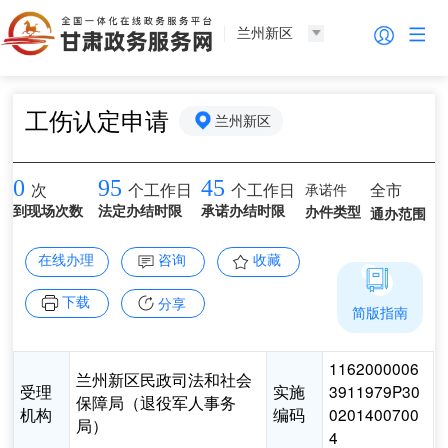
兰州新区
工伤认定申请
兰州新区
0
95
45
承诺件
全市
次
个工作日
个工作日
到现场次数
法定办结时限
承诺办结时限
办件类型
通办范围
在线办理
咨询
收藏
下载
分享
简版指南
1162000006
兰州新区民政司法和社会
受理
实施
3911979P30
保障局（退役军人事务
机构
编码
0201400700
局）
4