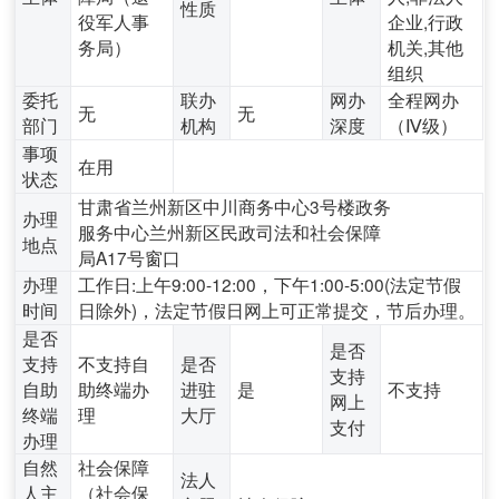
性质
役军人事
企业,行政
务局）
机关,其他
组织
委托
联办
网办
全程网办
无
无
部门
机构
深度
（Ⅳ级）
事项
在用
状态
甘肃省兰州新区中川商务中心3号楼政务
办理
服务中心兰州新区民政司法和社会保障
地点
局A17号窗口
办理
工作日:上午9:00-12:00，下午1:00-5:00(法定节假
时间
日除外)，法定节假日网上可正常提交，节后办理。
是否
是否
支持
不支持自
是否
支持
自助
助终端办
进驻
是
不支持
网上
终端
理
大厅
支付
办理
自然
社会保障
法人
人主
（社会保