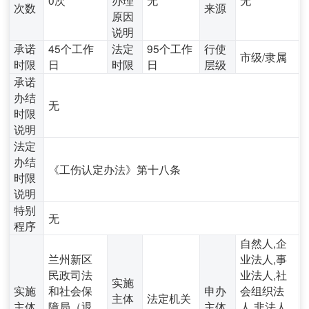
次数
来源
原因
说明
承诺
45个工作
法定
95个工作
行使
市级/隶属
时限
日
时限
日
层级
承诺
办结
无
时限
说明
法定
办结
《工伤认定办法》第十八条
时限
说明
特别
无
程序
自然人,企
兰州新区
业法人,事
民政司法
业法人,社
实施
实施
和社会保
申办
会组织法
主体
法定机关
主体
障局（退
主体
人,非法人