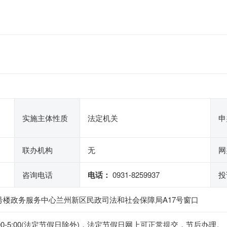
实施主体性质
法定机关
申
联办机构
无
网
咨询电话
电话：
0931-8259937
投
号楼政务服务中心兰州新区民政司法和社会保障局A17号窗口
午1:00-5:00(法定节假日除外)，法定节假日网上可正常提交，节后办理。