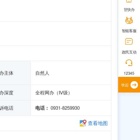
甘快办
智能客服
政民互动
办主体
自然人
12345
收起
办深度
全程网办（Ⅳ级）
诉电话
电话：
0931-8259930
查看地图