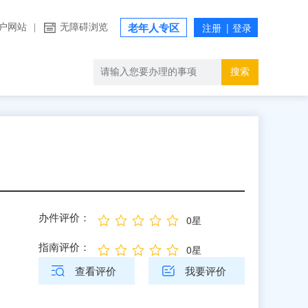
户网站
|
无障碍浏览
老年人专区
搜索
办件评价：
0星
指南评价：
0星
查看评价
我要评价