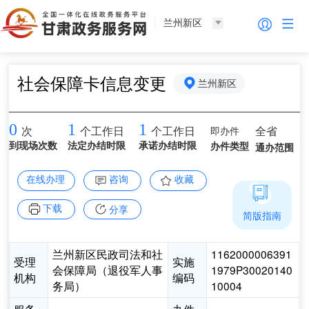
兰州新区
社会保障卡信息变更
兰州新区
0
1
1
即办件
全省
次
个工作日
个工作日
到现场次数
法定办结时限
承诺办结时限
办件类型
通办范围
在线办理
咨询
收藏
下载
分享
简版指南
兰州新区民政司法和社
1162000006391
受理
实施
会保障局（退役军人事
1979P30020140
机构
编码
务局）
10004