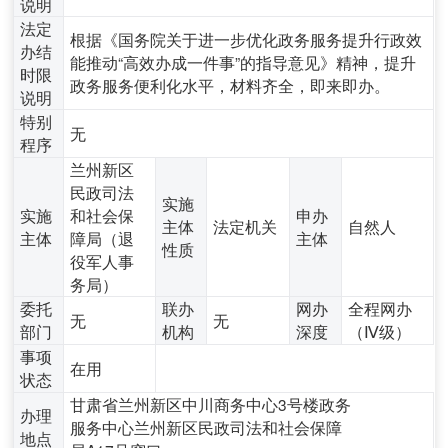
说明
法定
根据《国务院关于进一步优化政务服务提升行政效
办结
能推动“高效办成一件事”的指导意见》精神，提升
时限
政务服务便利化水平，材料齐全，即来即办。
说明
特别
无
程序
兰州新区
民政司法
实施
实施
和社会保
申办
主体
法定机关
自然人
主体
障局（退
主体
性质
役军人事
务局）
委托
联办
网办
全程网办
无
无
部门
机构
深度
（Ⅳ级）
事项
在用
状态
甘肃省兰州新区中川商务中心3号楼政务
办理
服务中心兰州新区民政司法和社会保障
地点