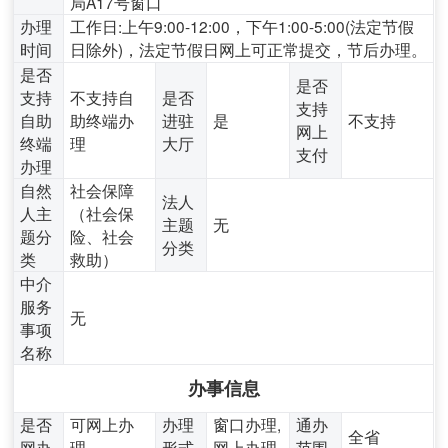
局A17号窗口
办理
工作日:上午9:00-12:00，下午1:00-5:00(法定节假
时间
日除外)，法定节假日网上可正常提交，节后办理。
是否
是否
支持
不支持自
是否
支持
自助
助终端办
进驻
是
不支持
网上
终端
理
大厅
支付
办理
自然
社会保障
法人
人主
（社会保
主题
无
题分
险、社会
分类
类
救助）
中介
服务
无
事项
名称
办事信息
是否
可网上办
办理
窗口办理,
通办
全省
网办
理
形式
网上办理
范围