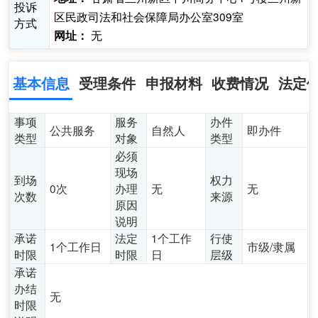
投诉
区民政司法和社会保障局办公室309室
方式
无
网址：
基本信息
受理条件
申报材料
收费情况
法定
事项
服务
办件
公共服务
自然人
即办件
类型
对象
类型
必须
现场
到场
权力
0次
办理
无
无
次数
来源
原因
说明
承诺
法定
1个工作
行使
1个工作日
市级/隶属
时限
时限
日
层级
承诺
办结
无
时限