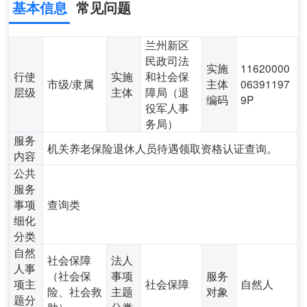
基本信息
常见问题
兰州新区
民政司法
实施
11620000
行使
实施
和社会保
市级/隶属
主体
06391197
层级
主体
障局（退
编码
9P
役军人事
务局）
服务
机关养老保险退休人员待遇领取资格认证查询。
内容
公共
服务
事项
查询类
细化
分类
自然
社会保障
法人
人事
（社会保
事项
服务
项主
社会保障
自然人
险、社会救
主题
对象
题分