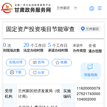
兰州新区
固定资产投资项目节能审查
兰州新区
0
20
5
承诺件
全省
次
个工作日
个工作日
到现场次数
法定办结时限
承诺办结时限
办件类型
通办范围
在线办理
咨询
收藏
下载
分享
简版指南
11620000079
受理
兰州新区经济发展局（统
实施
27521743000
机构
计局）
编码
104002000