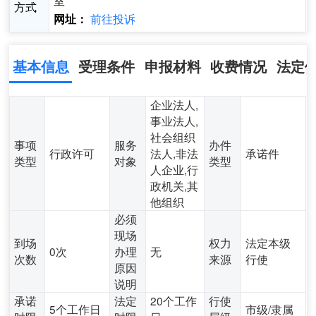
室
方式
前往投诉
网址：
基本信息
受理条件
申报材料
收费情况
法定
企业法人,
事业法人,
社会组织
事项
服务
办件
行政许可
法人,非法
承诺件
类型
对象
类型
人企业,行
政机关,其
他组织
必须
现场
到场
权力
法定本级
0次
办理
无
次数
来源
行使
原因
说明
承诺
法定
20个工作
行使
5个工作日
市级/隶属