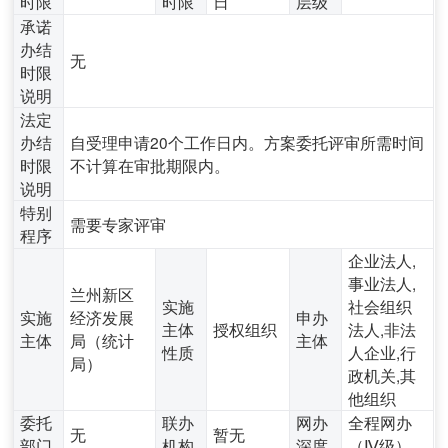
时限
时限
日
层级
承诺
办结
无
时限
说明
法定
办结
自受理申请20个工作日内。方案委托评审所需时间
时限
不计算在审批期限内。
说明
特别
需要专家评审
程序
企业法人,
事业法人,
兰州新区
实施
社会组织
实施
经济发展
申办
主体
授权组织
法人,非法
主体
局（统计
主体
性质
人企业,行
局）
政机关,其
他组织
委托
联办
网办
全程网办
无
暂无
部门
机构
深度
（Ⅳ级）