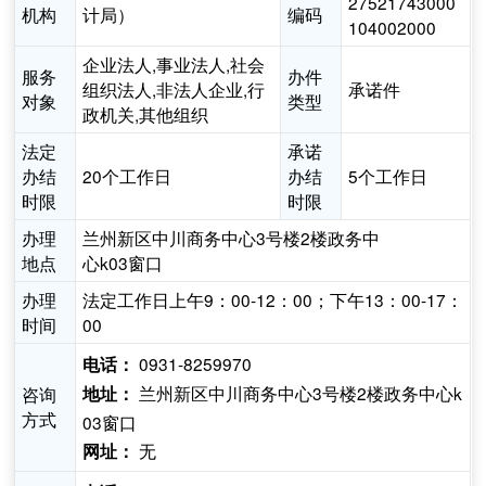
27521743000
机构
计局）
编码
104002000
企业法人,事业法人,社会
服务
办件
组织法人,非法人企业,行
承诺件
对象
类型
政机关,其他组织
法定
承诺
办结
20个工作日
办结
5个工作日
时限
时限
办理
兰州新区中川商务中心3号楼2楼政务中
地点
心k03窗口
办理
法定工作日上午9：00-12：00；下午13：00-17：
时间
00
0931-8259970
电话：
兰州新区中川商务中心3号楼2楼政务中心k
咨询
地址：
方式
03窗口
无
网址：