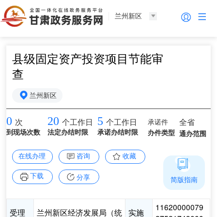
兰州新区
县级固定资产投资项目节能审
查
兰州新区
0
20
5
承诺件
全省
次
个工作日
个工作日
到现场次数
法定办结时限
承诺办结时限
办件类型
通办范围
在线办理
咨询
收藏
下载
分享
简版指南
11620000079
受理
兰州新区经济发展局（统
实施