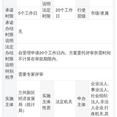
说明
承诺
法定
20个工作
行使
5个工作日
市级/隶属
时限
时限
日
层级
承诺
办结
无
时限
说明
法定
办结
自受理申请20个工作日内。方案委托评审所需时间
时限
不计算在审批期限内。
说明
特别
需要专家评审
程序
企业法人,
事业法人,
兰州新区
实施
社会组织
实施
经济发展
申办
主体
法定机关
法人,非法
主体
局（统计
主体
性质
人企业,行
局）
政机关,其