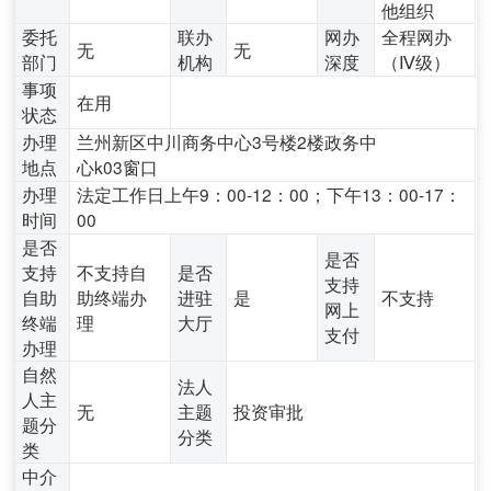
他组织
委托
联办
网办
全程网办
无
无
部门
机构
深度
（Ⅳ级）
事项
在用
状态
办理
兰州新区中川商务中心3号楼2楼政务中
地点
心k03窗口
办理
法定工作日上午9：00-12：00；下午13：00-17：
时间
00
是否
是否
支持
不支持自
是否
支持
自助
助终端办
进驻
是
不支持
网上
终端
理
大厅
支付
办理
自然
法人
人主
无
主题
投资审批
题分
分类
类
中介