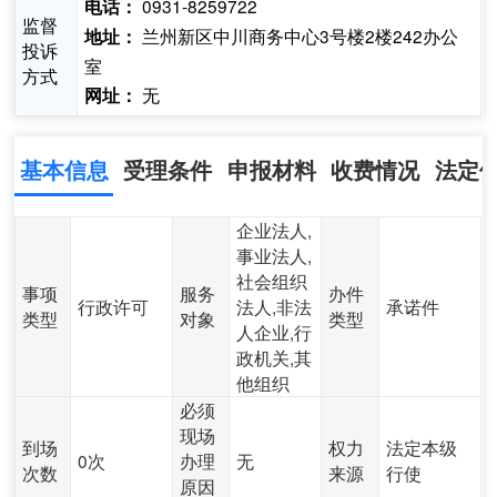
0931-8259722
电话：
监督
兰州新区中川商务中心3号楼2楼242办公
地址：
投诉
室
方式
无
网址：
基本信息
受理条件
申报材料
收费情况
法定
企业法人,
事业法人,
社会组织
事项
服务
办件
行政许可
法人,非法
承诺件
类型
对象
类型
人企业,行
政机关,其
他组织
必须
现场
到场
权力
法定本级
0次
办理
无
次数
来源
行使
原因