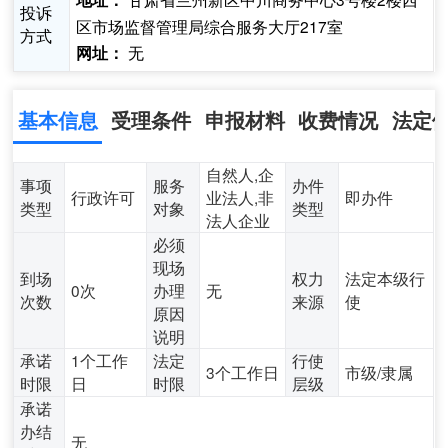
地址：
投诉
区市场监督管理局综合服务大厅217室
方式
无
网址：
基本信息
受理条件
申报材料
收费情况
法定
自然人,企
事项
服务
办件
行政许可
业法人,非
即办件
类型
对象
类型
法人企业
必须
现场
到场
权力
法定本级行
0次
办理
无
次数
来源
使
原因
说明
承诺
1个工作
法定
行使
3个工作日
市级/隶属
时限
日
时限
层级
承诺
办结
无