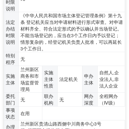
时限
说明
《中华人民共和国市场主体登记管理条例》第十九
法定
条 登记机关应当对申请材料进行形式审查。对申请
办结
材料齐全、符合法定形式的予以确认并当场登记。
时限
不能当场登记的，应当在3个工作日内予以登记；
说明
情形复杂的，经登记机关负责人批准，可以再延长
3个工作日。
特别
无
程序
兰州新区
实施
自然人,企
实施
商务和市
申办
主体
法定机关
业法人,非
主体
场监督管
主体
性质
法人企业
理局
委托
联办
网办
全程网办
无
无
部门
机构
深度
（Ⅳ级）
事项
在用
状态
兰州新区贵清山路西侧中川商务中心3号
办理