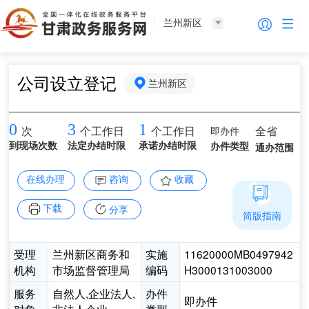
兰州新区
公司设立登记
兰州新区
0
3
1
即办件
全省
次
个工作日
个工作日
到现场次数
法定办结时限
承诺办结时限
办件类型
通办范围
在线办理
咨询
收藏
下载
分享
简版指南
受理
兰州新区商务和
实施
11620000MB0497942
机构
市场监督管理局
编码
H3000131003000
服务
自然人,企业法人,
办件
即办件