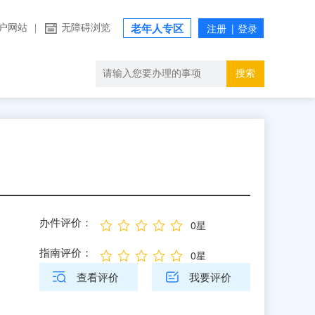
户网站
|
无障碍浏览
老年人专区
搜索
办件评价：
0星
指南评价：
0星
查看评价
我要评价