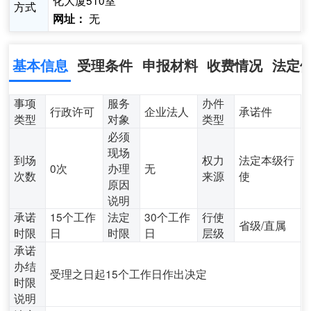
化大厦510室
方式
无
网址：
基本信息
受理条件
申报材料
收费情况
法定
事项
服务
办件
行政许可
企业法人
承诺件
类型
对象
类型
必须
现场
到场
权力
法定本级行
0次
办理
无
次数
来源
使
原因
说明
承诺
15个工作
法定
30个工作
行使
省级/直属
时限
日
时限
日
层级
承诺
办结
受理之日起15个工作日作出决定
时限
说明