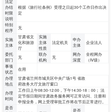
法定
办结
根据《旅行社条例》受理之日起30个工作日作出决
时限
定
说明
特别
无
程序
甘肃省文
实施
实施
申办
化和旅游
主体
法定机关
企业法人
主体
主体
厅
性质
委托
联办
网办
全程网办
无
无
部门
机构
深度
（Ⅳ级）
事项
在用
状态
办理
甘肃省兰州市城关区中央广场1号 省政
地点
府政务大厅文旅厅窗口
工作日上午08:30-12:00，下午14:30-18：00； 法
办理
定节假日期间甘肃政务服务网可正常访问、注册和
时间
申报业务，网上受理审批工作将在节后正常进行。
是否
是否