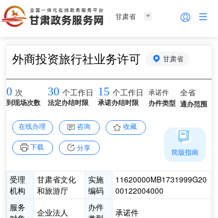
甘肃省
外商投资旅行社业务许可
甘肃省
0
30
15
承诺件
全省
次
个工作日
个工作日
到现场次数
法定办结时限
承诺办结时限
办件类型
通办范围
在线办理
咨询
收藏
下载
分享
简版指南
受理
甘肃省文化
实施
11620000MB1731999G20
机构
和旅游厅
编码
00122004000
服务
办件
企业法人
承诺件