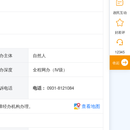
政民互动
好差评
12345
办主体
自然人
收起
办深度
全程网办（Ⅳ级）
诉电话
电话：
0931-8121084
查看地图
障经办机构办理。