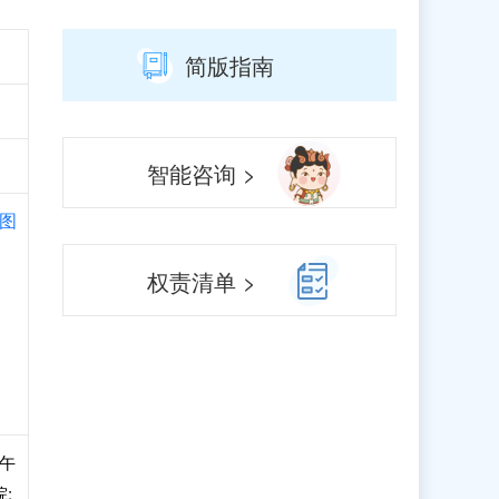
简版指南
智能咨询 >
图
权责清单 >
下午
院: